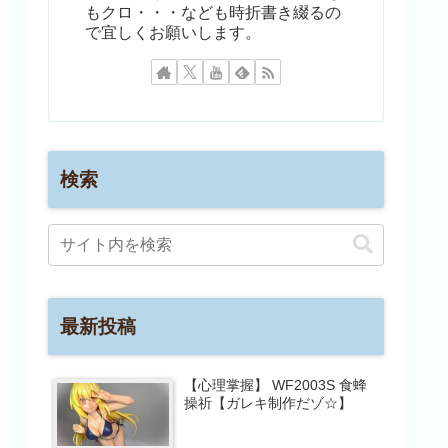
もクロ・・・なども時折書き綴るの
で宜しくお願いします。
検索
最新投稿
【心理掌握】 WF2003S 食蜂
操祈【ガレキ制作だゾ☆】