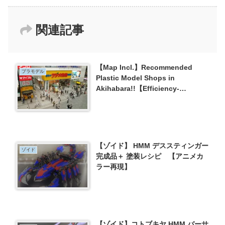
関連記事
【Map Incl.】Recommended
プラモデル
Plastic Model Shops in
Akihabara!!【Efficiency-
centered】
【ゾイド】 HMM デススティンガー
ゾイド
完成品＋ 塗装レシピ 【アニメカ
ラー再現】
【ゾイド】コトブキヤ HMM バーサ