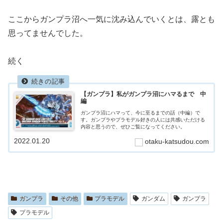
ここからガンプラ沼へ一気に沈み込んでいくとは、露とも
思ってませんでした。
続く
【ガンプラ】私がガンプラ沼にハマるまで 中
編
ガンプラ沼にハマって、今に至るまでの話（中編）で
す。ガンプラやプラモデル好きの人には共感いただける
内容と思うので、ぜひご覧になってください。
2022.01.20
otaku-katsudou.com
ガンプラ
その他
プラモデル
ガンダム
ガンプラ
プラモデル