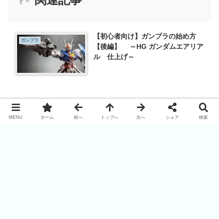
【初心者向け】ガンプラの始め方
ガンプラ
【後編】 ～HG ガンダムエアリア
ル 仕上げ～
【初心者向け】ガンプラの始め方
ガンプラ
MENU
ホーム
前へ
トップへ
次へ
シェア
検索
【中編】 ～HG ガンダムエアリア
ル 素組み～
【マップ付き】愛知で行くならこ
プラモデル
こ！おすすめプラモ屋【+グルメ付
き】